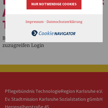
INFORMATION ZUR
NUR NOTWENDIGE COOKIES
AGENTUR
TALENTSCOUTRY
Impressum
·
Datenschutzerklärung
Bitte loggen Sie sich ein um auf diesen Post
zuzugreifen Login
Pflegebündnis TechnologieRegion Karlsruhe e.V.
Ev. Stadtmission Karlsruhe Sozialstation gGmbH
Herrenalberstraße 45