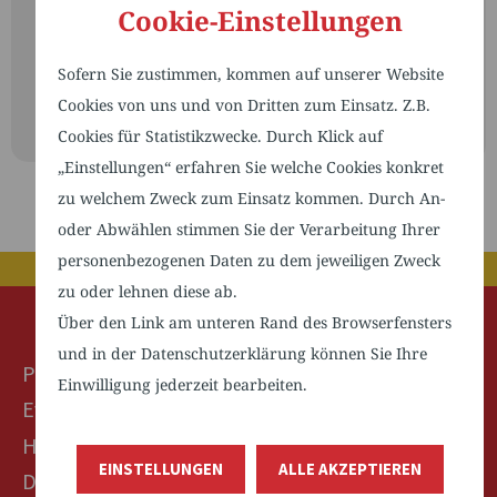
Cookie-Einstellungen
Sofern Sie zustimmen, kommen auf unserer Website
NO EVENTS
Cookies von uns und von Dritten zum Einsatz. Z.B.
Cookies für Statistikzwecke. Durch Klick auf
„Einstellungen“ erfahren Sie welche Cookies konkret
zu welchem Zweck zum Einsatz kommen. Durch An-
oder Abwählen stimmen Sie der Verarbeitung Ihrer
personenbezogenen Daten zu dem jeweiligen Zweck
zu oder lehnen diese ab.
Über den Link am unteren Rand des Browserfensters
und in der Datenschutzerklärung können Sie Ihre
Pflegebündnis TechnologieRegion Karlsruhe e.V.
Einwilligung jederzeit bearbeiten.
Ev. Stadtmission Karlsruhe Sozialstation gGmbH
Herrenalberstraße 45
EINSTELLUNGEN
ALLE AKZEPTIEREN
D-76199 Karlsruhe