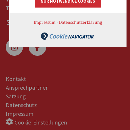
NUR NOTWENDIGE COOKIES
TELEFAX: +49 (0)721 988430-24
vorstand@pflegebuendnis-trk.de
Impressum
·
Datenschutzerklärung
Kontakt
Ansprechpartner
Satzung
Datenschutz
Impressum
Cookie-Einstellungen