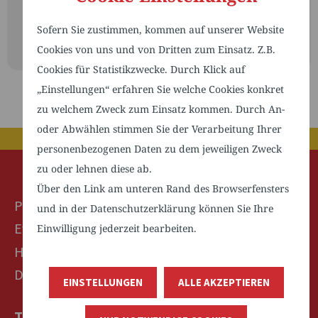
Sofern Sie zustimmen, kommen auf unserer Website
NO EVENTS
Cookies von uns und von Dritten zum Einsatz. Z.B.
Cookies für Statistikzwecke. Durch Klick auf
„Einstellungen“ erfahren Sie welche Cookies konkret
zu welchem Zweck zum Einsatz kommen. Durch An-
oder Abwählen stimmen Sie der Verarbeitung Ihrer
personenbezogenen Daten zu dem jeweiligen Zweck
zu oder lehnen diese ab.
Über den Link am unteren Rand des Browserfensters
Pflegebündnis TechnologieRegion Karlsruhe e.V.
und in der Datenschutzerklärung können Sie Ihre
Ev. Stadtmission Karlsruhe Sozialstation gGmbH
Einwilligung jederzeit bearbeiten.
Herrenalberstraße 45
D-76199 Karlsruhe
EINSTELLUNGEN
ALLE AKZEPTIEREN
TELEFON: +49 (0)721 988430-0