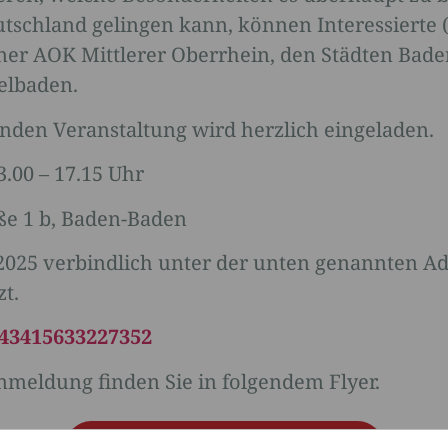
eutschland gelingen kann, können Interessiert
ner AOK Mittlerer Oberrhein, den Städten Baden
elbaden.
den Veranstaltung wird herzlich eingeladen.
.00 – 17.15 Uhr
aße 1 b, Baden-Baden
3.2025 verbindlich unter der unten genannten A
zt.
243415633227352
eldung finden Sie in folgendem Flyer.
DOWNLOAD FLYER