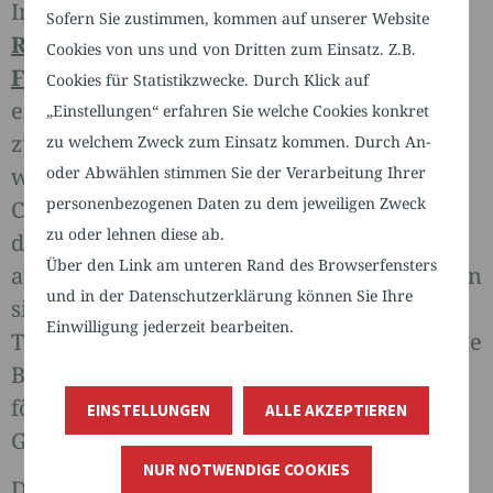
In dem Workshop
Bitte hierbleiben!
Sofern Sie zustimmen, kommen auf unserer Website
Regionale Bindung
internationaler
Cookies von uns und von Dritten zum Einsatz. Z.B.
Fachkräfte in der Pflege
erfahren Sie, wie
Cookies für Statistikzwecke. Durch Klick auf
eine erfolgreiche soziale Integration von
„Einstellungen“ erfahren Sie welche Cookies konkret
zugewanderten Fachkräften gestaltet
zu welchem Zweck zum Einsatz kommen. Durch An-
oder Abwählen stimmen Sie der Verarbeitung Ihrer
werden kann. Der Fokus liegt auf den
personenbezogenen Daten zu dem jeweiligen Zweck
Chancen und Herausforderungen, die mit
zu oder lehnen diese ab.
der Einbindung in lokale Netzwerke und
Über den Link am unteren Rand des Browserfensters
außerbetrieblichen Maßnahmen verbunden
und in der Datenschutzerklärung können Sie Ihre
sind. Gemeinsam erarbeiten wir praxisnahe
Einwilligung jederzeit bearbeiten.
Tipps und Empfehlungen, um die langfristige
Bindung der Pflegekräfte an Ihre Region zu
fördern und die kulturelle Vielfalt in der
EINSTELLUNGEN
ALLE AKZEPTIEREN
Gemeinschaft zu bereichern.
NUR NOTWENDIGE COOKIES
Die Fachkonferenz Arbeitsmarktintegration