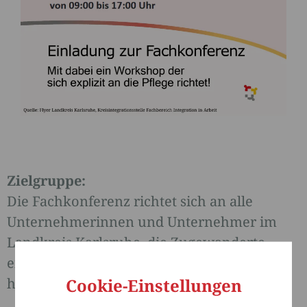
Zielgruppe:
Die Fachkonferenz richtet sich an alle
Unternehmerinnen und Unternehmer im
Landkreis Karlsruhe, die Zugewanderte
einstellen wollen oder bereits eingestellt
Cookie-Einstellungen
haben.