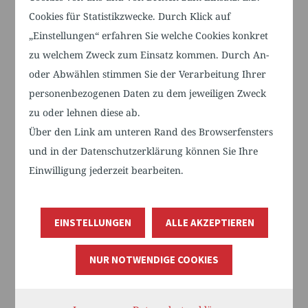
Krebs ist eine Erkrankung, bei der sich
Cookies für Statistikzwecke. Durch Klick auf
Zellen unkontrolliert teilen und
„Einstellungen“ erfahren Sie welche Cookies konkret
Tumore bilden. Die Diagnose erfolgt
zu welchem Zweck zum Einsatz kommen. Durch An-
meist durch bildgebende Verfahren,
oder Abwählen stimmen Sie der Verarbeitung Ihrer
Biopsien oder Blutuntersuchungen, um
personenbezogenen Daten zu dem jeweiligen Zweck
die Art und das Stadium des Krebses zu
zu oder lehnen diese ab.
bestimmen. Nach der Diagnose wird
Über den Link am unteren Rand des Browserfensters
ein individueller Behandlungsplan
und in der Datenschutzerklärung können Sie Ihre
erstellt, der je nach Krebsart und -
Einwilligung jederzeit bearbeiten.
stadium unterschiedlich sein kann. Zu
den gängigen Therapieformen gehören
EINSTELLUNGEN
ALLE AKZEPTIEREN
Operationen, Chemotherapie,
Strahlentherapie und
NUR NOTWENDIGE COOKIES
immuntherapeutische Ansätze.
Die Behandlung zielt darauf ab, den