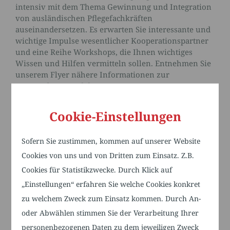
intensiv mit dem Thema Gewinnung und Integration
von ausländischen Pflegefachkräften
auseinandersetzen. Es erwarten Sie interessante und
wichtige Impulse wesentlicher Kooperationspartner
und eine Reihe Workshops, die Ihnen wichtiges
Wissen und Hilfen vermitteln sollen. Entnehmen Sie
unserem Flyer nähere Informationen zur
Veranstaltung und dem Programm.
Cookie-Einstellungen
DOWNLOAD FLYER
Sofern Sie zustimmen, kommen auf unserer Website
Tagungspauschale
Cookies von uns und von Dritten zum Einsatz. Z.B.
Cookies für Statistikzwecke. Durch Klick auf
Pro Person inklusive Konferenz, Essen und Trinken
(inkl. Mittagsbuffet) und einem anschließenden
„Einstellungen“ erfahren Sie welche Cookies konkret
Besuch der internationalen Fachmesse für
zu welchem Zweck zum Einsatz kommen. Durch An-
Rehabilitation, Therapie, Pflege und Inklusion.
oder Abwählen stimmen Sie der Verarbeitung Ihrer
Für Mitglieder 40,00 €
personenbezogenen Daten zu dem jeweiligen Zweck