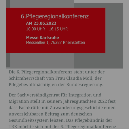
Die 6. Pflegeregionalkonferenz steht unter der
Schirmherrschaft von Frau Claudia Moll, der
Pflegebevollmächtigten der Bundesregierung.
Der Sachverständigenrat für Integration und
Migration stellt in seinem Jahresgutachten 2022 fest,
dass Fachkräfte mit Zuwanderungsgeschichte einen
unverzichtbaren Beitrag zum deutschen
Gesundheitssystem leisten. Das Pflegebündnis der
TRK möchte sich mit der 6. Pflegeregionalkonferenz