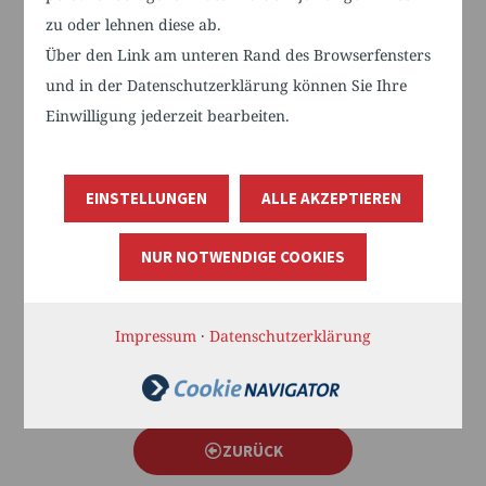
Für Nichtmitglieder 75,00 €
zu oder lehnen diese ab.
Anmeldungen richten Sie bitte bis zum 14.06.2022 per
Über den Link am unteren Rand des Browserfensters
Mail an:
und in der Datenschutzerklärung können Sie Ihre
info@pflegebuendnis-trk.de
Nähere Informationen
Einwilligung jederzeit bearbeiten.
zu den Zahlungsmodalitäten erhalten Sie in Ihrer
Anmeldebestätigung.
EINSTELLUNGEN
ALLE AKZEPTIEREN
NUR NOTWENDIGE COOKIES
2
Impressum
·
Datenschutzerklärung
teile
teile
teile
n
n
n
ZURÜCK