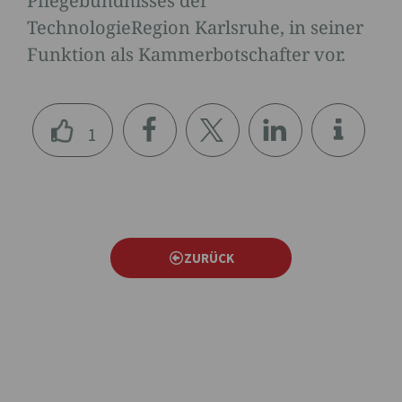
Pflegebündnisses der
TechnologieRegion Karlsruhe, in seiner
Funktion als Kammerbotschafter vor.
1
teile
teile
teile
n
n
n
ZURÜCK