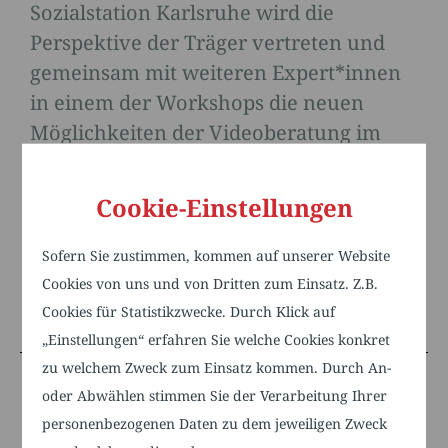
Sozialstation Karlsruhe wird die
Perspektive der Träger vertreten und
gemeinsam mit weiteren Expert*innen
in einem der Workshops die neuen
Möglichkeiten der Videoberatung im
Kontext der Telematikinfrastruktur
erörtern. Weitere Details zu diesem und
Cookie-Einstellungen
anderen Programmpunkten finden Sie
im Programmheft –
hier zum Download
.
Sofern Sie zustimmen, kommen auf unserer Website
Cookies von uns und von Dritten zum Einsatz. Z.B.
Bildquelle: Programmheft 8.Fachtag
Cookies für Statistikzwecke. Durch Klick auf
„Einstellungen“ erfahren Sie welche Cookies konkret
zu welchem Zweck zum Einsatz kommen. Durch An-
oder Abwählen stimmen Sie der Verarbeitung Ihrer
AUF EINEN BLICK:
personenbezogenen Daten zu dem jeweiligen Zweck