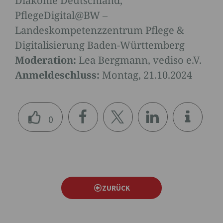
Diakonie Deutschland,
PflegeDigital@BW –
Landeskompetenzzentrum Pflege &
Digitalisierung Baden-Württemberg
Moderation:
Lea Bergmann, vediso e.V.
Anmeldeschluss:
Montag, 21.10.2024
0
teile
teile
teile
n
n
n
ZURÜCK