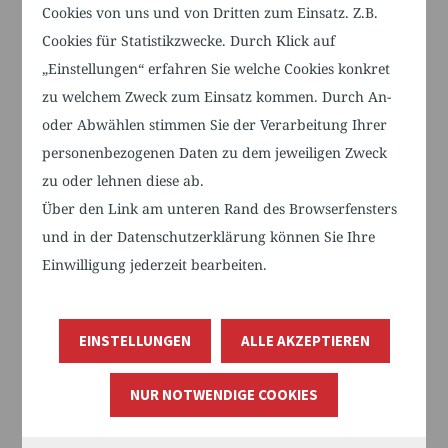
Geschäftsordnung stand die Wahl des
Cookies von uns und von Dritten zum Einsatz. Z.B.
Vorstandes auf der Tagesordnung. Als
Cookies für Statistikzwecke. Durch Klick auf
Vorsitzender wurde Peter Bechtel (BV
„Einstellungen“ erfahren Sie welche Cookies konkret
Pflegemanagement), als seine
zu welchem Zweck zum Einsatz kommen. Durch An-
oder Abwählen stimmen Sie der Verarbeitung Ihrer
Stellvertreterin Gabriele Hönes (LIGA),
personenbezogenen Daten zu dem jeweiligen Zweck
als weitere Vorstandsmitglieder Anne-
zu oder lehnen diese ab.
Kathrin Gerhardts (Württembergische
Über den Link am unteren Rand des Browserfensters
Schwesternschaft vom Roten Kreuz e.V.)
und in der Datenschutzerklärung können Sie Ihre
und Peter Koch (Pflegebündnis
Einwilligung jederzeit bearbeiten.
Mittelbaden) gewählt.
Für das Pflegebündnis Mittelbaden ist es
EINSTELLUNGEN
ALLE AKZEPTIEREN
eine Ehre und ein besondere
Anerkennung unseres zwischenzeitlich
NUR NOTWENDIGE COOKIES
zehnjährigen Engagements für die
Pflege in Mittelbaden und