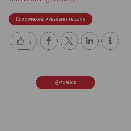
DOWNLOAD PRESSEMITTEILUNG
0
teile
teile
teile
n
n
n
ZURÜCK