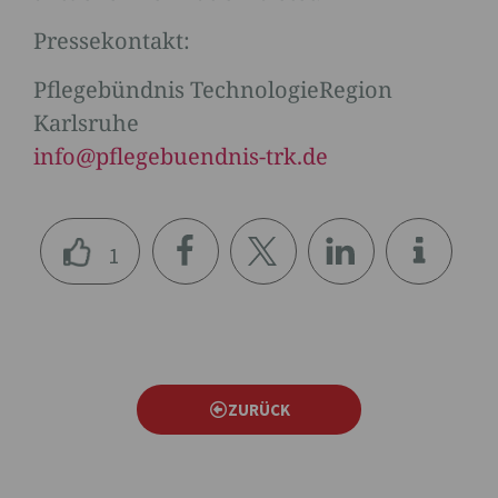
Pressekontakt:
Pflegebündnis TechnologieRegion
Karlsruhe
info@pflegebuendnis-trk.de
1
teile
teile
teile
n
n
n
ZURÜCK