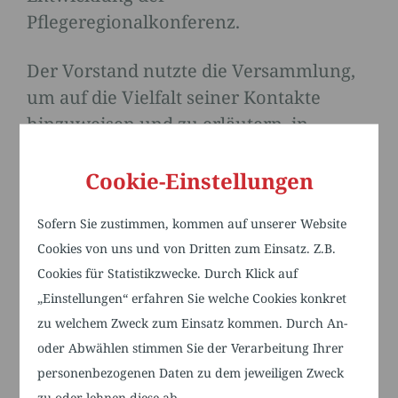
Pflegeregionalkonferenz.
Der Vorstand nutzte die Versammlung,
um auf die Vielfalt seiner Kontakte
hinzuweisen und zu erläutern, in
welchen Gremien und Veranstaltungen
er die Interessen der Mitglieder vertritt.
Cookie-Einstellungen
Die Mitglieder honorierten die bisherige
Sofern Sie zustimmen, kommen auf unserer Website
Arbeit des Vorstands mit einer
Cookies von uns und von Dritten zum Einsatz. Z.B.
einstimmigen Wiederwahl in der
Cookies für Statistikzwecke. Durch Klick auf
aktuellen Besetzung.
„Einstellungen“ erfahren Sie welche Cookies konkret
Kai Käßhöfer, Vorsitzender des
zu welchem Zweck zum Einsatz kommen. Durch An-
Pflegebündnisses TechnologieRegion
oder Abwählen stimmen Sie der Verarbeitung Ihrer
personenbezogenen Daten zu dem jeweiligen Zweck
Karlsruhe, äußerte sich erfreut über das
zu oder lehnen diese ab.